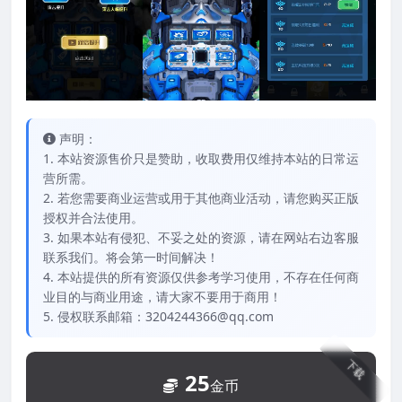
声明：
1. 本站资源售价只是赞助，收取费用仅维持本站的日常运
营所需。
2. 若您需要商业运营或用于其他商业活动，请您购买正版
授权并合法使用。
3. 如果本站有侵犯、不妥之处的资源，请在网站右边客服
联系我们。将会第一时间解决！
4. 本站提供的所有资源仅供参考学习使用，不存在任何商
业目的与商业用途，请大家不要用于商用！
5. 侵权联系邮箱：3204244366@qq.com
下载
25
金币