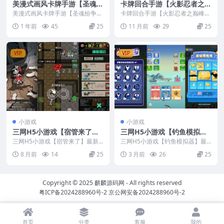
美漫式画风卡牌手游【圣魂纷
卡牌回合手游【火影忍者之巅
争GM版】最新整理Win系服
峰对决】最新整理CentOS手
美漫式画风卡牌手游【圣魂纷争G
卡牌回合手游【火影忍者之巅峰对
务端+安卓+解密工具+CDK后
M版】最新整理Win系服务端+安
工服务端+多区跨服+CDK授
决】最新整理CentOS手工服务端
1 年前
45
25
11 月前
29
25
卓+解密工具+CD...
+多区跨服+CD...
台+GM授权后台+视频教程
权后台+安卓苹果双端+视频
教程
VIP
VIP
小游戏
小游戏
三网H5小游戏【宿管来了】
三网H5小游戏【钓鱼模拟
最新整理Linux手工服务端
器】最新整理Linux手工服务
三网H5小游戏【宿管来了】最新
三网H5小游戏【钓鱼模拟器】最
+安卓
整理Linux手工服务端+安卓
端+安卓
新整理Linux手工服务端+安卓
8 月前
14
25
3 月前
26
25
Copyright © 2025
麒麟源码网
- All rights reserved
粤ICP备2024288960号-2
京公网安备2024288960号-2
首页
分类
客服
我的