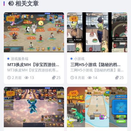
相关文章
VIP
VIP
游戏服务端
小游戏
MT3换皮MH【珍宝西游挂机
三网H5小游戏【隐秘的档
尊享版】最新整理CentOS手
案】最新整理CentOS手工服
MT3换皮MH【珍宝西游挂机尊享
三网H5小游戏【隐秘的档案】最
工服务端+安卓苹果双端+GM
版】最新整理CentOS手工服务端
务端+安卓
新整理CentOS手工服务端+安卓
2 月前
13
25
8 月前
14
25
+安卓苹果双端...
后台+源码+视频教程
VIP
VIP