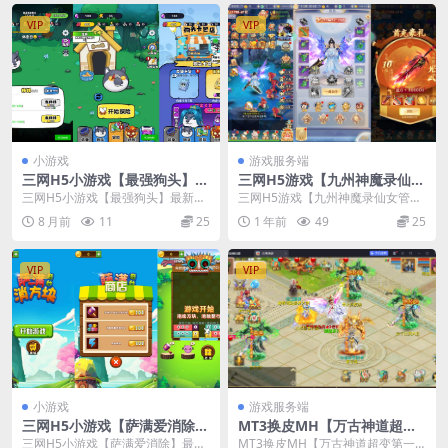
VIP
VIP
小游戏
游戏服务端
三网H5小游戏【最强狗头】最
三网H5游戏【九州神魔录仙女
新整理Linux手工服务端+安卓
管家8999超冠内购版】最新整
三网H5小游戏【最强狗头】最新整
三网H5游戏【九州神魔录仙女管家
理CentOS手工服务端+转表工
理Linux手工服务端+安卓
8999超冠内购版】最新整理CentO
8 月前
11
25
1 年前
49
25
具+管理后台+GM加币授权后
S手工服务...
台+安卓+视频教程
VIP
VIP
小游戏
游戏服务端
三网H5小游戏【萨满爱消除】
MT3换皮MH【万古神道超变
最新整理Linux手工服务端+安
第一季】最新整理CentOS手
三网H5小游戏【萨满爱消除】最新
MT3换皮MH【万古神道超变第一