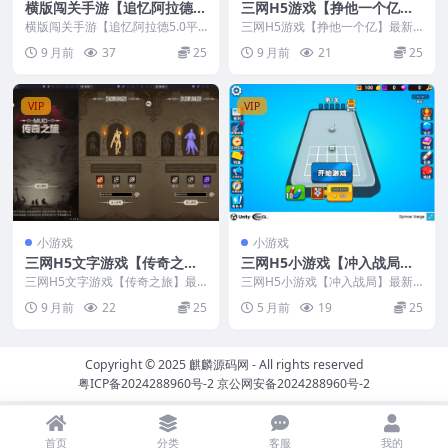
横版闯关手游【追忆阿拉德5.
三网H5游戏【挣他一个亿】
0平台币内购版】最新整理Ce
最新整理CentOS手工服务端
横版闯关手游【追忆阿拉德5.0平
三网H5游戏【挣他一个亿】最新
ntOS手工服务端+配套表+攻
台币内购版】最新整理CentOS手
+安卓+视频教程
整理CentOS手工服务端+安卓+视
9 月前
37
25
9 月前
21
25
工服务端+配套...
频教程
略文档+新WEB管理后台+GM
授权后台+安卓苹果双端+视
频教程
VIP
VIP
小游戏
小游戏
三网H5文字游戏【传奇之
三网H5小游戏【冲入战局】
旅】最新整理CentOS手工服
最新整理Linux手工服务端
三网H5文字游戏【传奇之旅】最
三网H5小游戏【冲入战局】最新
务端+内置GM+视频教程
新整理CentOS手工服务端+内置G
整理Linux手工服务端
9 月前
22
25
5 月前
19
25
M+视频教程
Copyright © 2025
麒麟源码网
- All rights reserved
粤ICP备2024288960号-2
京公网安备2024288960号-2
首页
分类
客服
我的