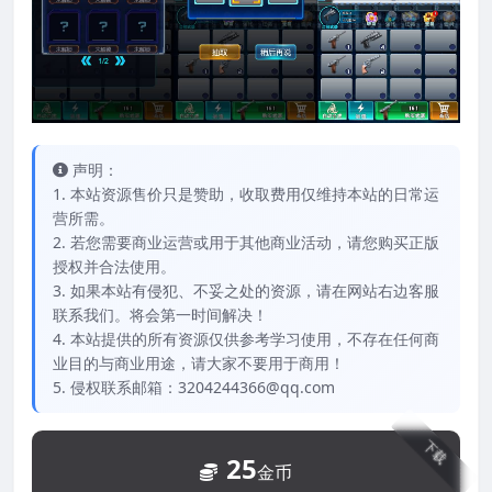
声明：
1. 本站资源售价只是赞助，收取费用仅维持本站的日常运
营所需。
2. 若您需要商业运营或用于其他商业活动，请您购买正版
授权并合法使用。
3. 如果本站有侵犯、不妥之处的资源，请在网站右边客服
联系我们。将会第一时间解决！
4. 本站提供的所有资源仅供参考学习使用，不存在任何商
业目的与商业用途，请大家不要用于商用！
5. 侵权联系邮箱：3204244366@qq.com
下载
25
金币