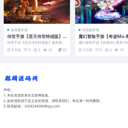
游戏服务端
游戏服务端
传世手游【逆天传世特戒版】
魔幻冒险手游【奇迹Mu-
最新整理CentOS手工服务端
大陆】最新整理Ubuntu
传世手游【逆天传世特戒版】最新整理
魔幻冒险手游【奇迹Mu-勇者大
+安卓+GM授权后台+视频教程
+安卓苹果双端+CDK授权
CentOS手工服务端+安卓+GM授权后台
新整理Ubuntu服务端+安卓苹果
8 月前
0
0
23
25
4 月前
0
0
16
+视...
D...
+源码+视频教程
声明：
1. 本站资源皆来自互联网收集。
2. 如有侵权或不妥之处的资源，请联系我们，将在第一时间删除。
3. 联系邮箱：3204244366@qq.com