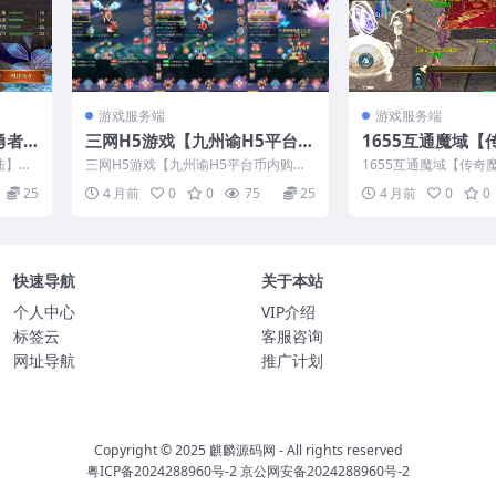
游戏服务端
游戏服务端
勇者
三网H5游戏【九州谕H5平台币
1655互通魔域【
服务端
内购跨服修复版】最新整理Ce
0]】最新整理Wi
陆】最
三网H5游戏【九州谕H5平台币内购跨
1655互通魔域【传奇魔
后台
ntOS手工服务端+运营后台+G
务端+本地验证+
双端+C
服修复版】最新整理CentOS手工服务
整理Win系半手工服务
25
4 月前
0
0
75
25
4 月前
0
0
端+运...
+本...
M授权后台+安卓+视频教程
+视频教程
快速导航
关于本站
个人中心
VIP介绍
标签云
客服咨询
网址导航
推广计划
Copyright © 2025
麒麟源码网
- All rights reserved
粤ICP备2024288960号-2
京公网安备2024288960号-2