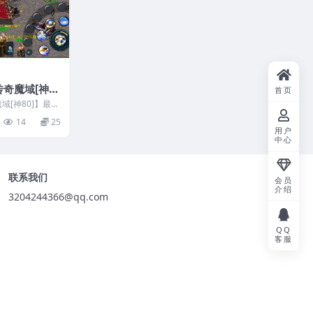
传奇魔域[神8
首页
n系半手工服
域[神80]】最新
本地注册+安卓
端+本地验证
14
25
用户
中心
联系我们
会员
介绍
3204244366@qq.com
QQ
客服