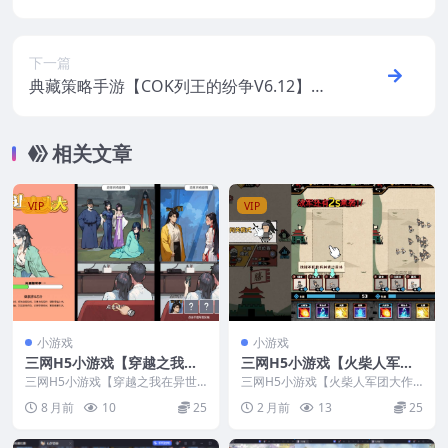
手工服务端+安卓
下一篇
典藏策略手游【COK列王的纷争V6.12】最
新整理Win系服务端+安卓+GM后台+视频教
程
相关文章
VIP
VIP
小游戏
小游戏
三网H5小游戏【穿越之我在
三网H5小游戏【火柴人军团
异世当女帝】最新整理Linux
大作战】最新整理Linux手工
三网H5小游戏【穿越之我在异世
三网H5小游戏【火柴人军团大作
手工服务端+安卓
当女帝】最新整理Linux手工服务
服务端+安卓
战】最新整理Linux手工服务端+安
8 月前
10
25
2 月前
13
25
端+安卓
卓