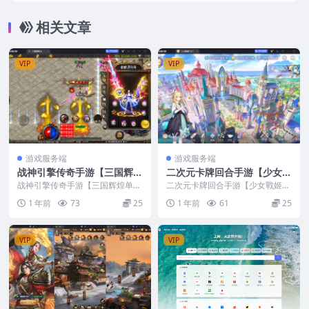
相关文章
VIP
VIP
游戏服务端
游戏服务端
战神引擎传奇手游【三国辉煌
二次元卡牌回合手游【少女戰
单职业八大陆】最新整理Win
姬修复版】最新整理CentOS
战神引擎传奇手游【三国辉煌单职
二次元卡牌回合手游【少女戰姬修
系服务端+安卓苹果双端+GM
业八大陆】最新整理Win系服务端
手工服务端+运维后台+管理
复版】最新整理CentOS手工服务
1 年前
73
25
1 年前
61
25
+安卓苹果双端+G...
端+运维后台+管...
授权后台+视频教程
后台+GM授权后台+CDK账号
授权后台+安卓+视频教程
VIP
VIP