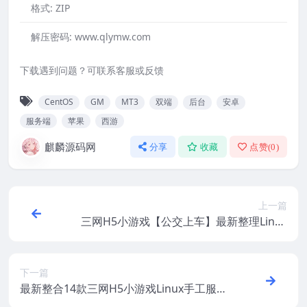
格式:
ZIP
解压密码:
www.qlymw.com
下载遇到问题？可联系客服或反馈
CentOS
GM
MT3
双端
后台
安卓
服务端
苹果
西游
麒麟源码网
分享
收藏
点赞(
0
)
上一篇
三网H5小游戏【公交上车】最新整理Linux
手工服务端+安卓
下一篇
最新整合14款三网H5小游戏Linux手工服务
端