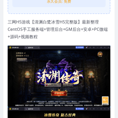
永久会员:
免费
三网H5游戏【清渊白鹭冰雪H5完整版】最新整理
CentOS手工服务端+管理后台+GM后台+安卓+PC微端
+源码+视频教程