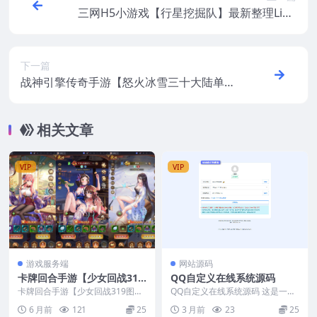
三网H5小游戏【行星挖掘队】最新整理Linu
x手工服务端+安卓
下一篇
战神引擎传奇手游【怒火冰雪三十大陆单职
业裤衩6.1免受权】最新整理Win系特色服务
端+安卓苹果双端+GM后台+视频教程
相关文章
VIP
VIP
游戏服务端
网站源码
卡牌回合手游【少女回战319
QQ自定义在线系统源码
图鉴版】新整理CentOS手工
卡牌回合手游【少女回战319图鉴
QQ自定义在线系统源码 这是一款
服务端+lua加解密工具+网页
版】新整理CentOS手工服务端+lu
在线机型系统源码前端支持免扫码
6 月前
121
25
3 月前
23
25
a加解密工...
快捷登陆，显示使用...
注册+GM管理后台+GM授权