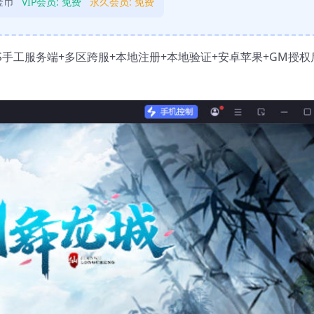
金币
VIP会员:
免费
永久会员:
免费
S手工服务端+多区跨服+本地注册+本地验证+安卓苹果+GM授权