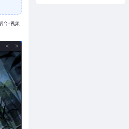
后台+视频