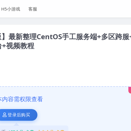
H5小游戏
客服
】最新整理CentOS手工服务端+多区跨服
台+视频教程
本内容需权限查看
登录后购买