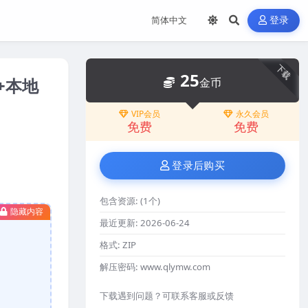
登录
下载
25
+本地
金币
VIP会员
永久会员
免费
免费
登录后购买
包含资源:
(1个)
隐藏内容
最近更新:
2026-06-24
格式:
ZIP
解压密码:
www.qlymw.com
下载遇到问题？可联系客服或反馈