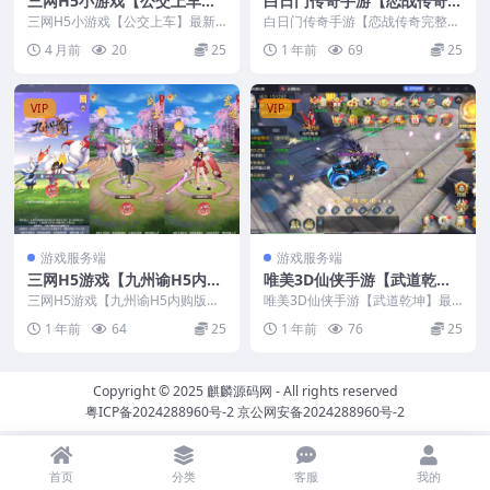
三网H5小游戏【公交上车】
白日门传奇手游【恋战传奇完
最新整理Linux手工服务端
整版】最新整理Win系服务端
三网H5小游戏【公交上车】最新
白日门传奇手游【恋战传奇完整
+安卓
整理Linux手工服务端+安卓
+前后端全套源码+管理后台
版】最新整理Win系服务端+前后
4 月前
20
25
1 年前
69
25
端全套源码+管理后台...
+安卓+视频教程
VIP
VIP
游戏服务端
游戏服务端
三网H5游戏【九州谕H5内购
唯美3D仙侠手游【武道乾
版】最新整理CentOS手工服
坤】最新整理CentOS手工服
三网H5游戏【九州谕H5内购版】
唯美3D仙侠手游【武道乾坤】最
务端+GM授权后台+视频教程
最新整理CentOS手工服务端+GM
务端+安卓苹果双端+本地验
新整理CentOS手工服务端+安卓苹
1 年前
64
25
1 年前
76
25
授权后台+视...
果双端+本地验...
证+GM授权后台+视频教程
Copyright © 2025
麒麟源码网
- All rights reserved
粤ICP备2024288960号-2
京公网安备2024288960号-2
首页
分类
客服
我的