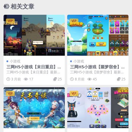
相关文章
VIP
VIP
小游戏
小游戏
三网H5小游戏【末日重启】最
三网H5小游戏【噩梦宿舍】最
新整理Linux手工服务端+安卓
新整理CentOS手工服务端+安
三网H5小游戏【末日重启】最新整
三网H5小游戏【噩梦宿舍】最新整
卓
理Linux手工服务端+安卓
理CentOS手工服务端+安卓
3 月前
17
25
8 月前
45
25
VIP
VIP