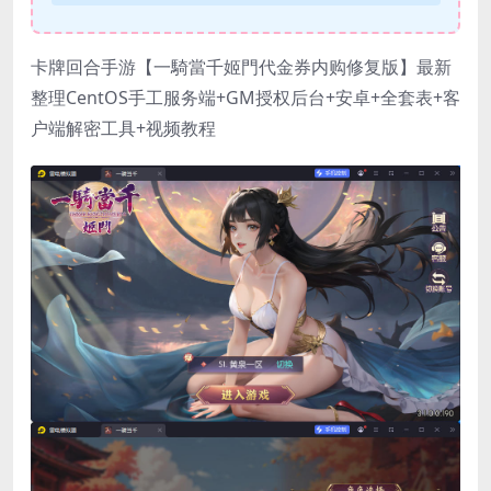
卡牌回合手游【一騎當千姬門代金券内购修复版】最新
整理CentOS手工服务端+GM授权后台+安卓+全套表+客
户端解密工具+视频教程