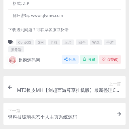
格式:
ZIP
解压密码:
www.qlymw.com
下载遇到问题？可联系客服或反馈
CentOS
GM
卡牌
后台
回合
安卓
手游
服务端
麒麟源码网
分享
收藏
点赞(
0
)
上一篇
MT3换皮MH【剑起西游尊享挂机版】最新整理Cen
tOS手工服务端+安卓苹果双端+GM后台+源码+视
频教程
下一篇
轻科技玻璃拟态个人主页系统源码